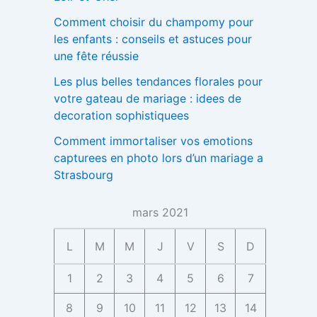
Comment choisir du champomy pour
les enfants : conseils et astuces pour
une fête réussie
Les plus belles tendances florales pour
votre gateau de mariage : idees de
decoration sophistiquees
Comment immortaliser vos emotions
capturees en photo lors d’un mariage a
Strasbourg
mars 2021
L
M
M
J
V
S
D
1
2
3
4
5
6
7
8
9
10
11
12
13
14